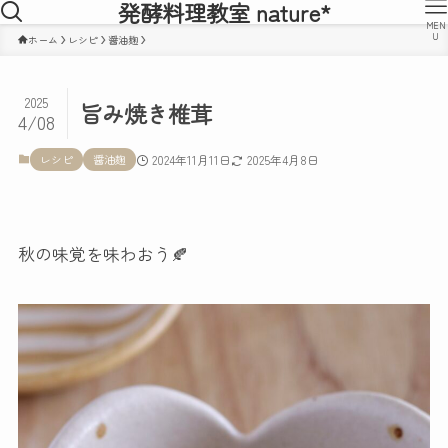
発酵料理教室 nature*
MEN
U
ホーム
レシピ
醤油麹
2025
旨み焼き椎茸
4/08
レシピ
醤油麹
2024年11月11日
2025年4月8日
秋の味覚を味わおう🍂