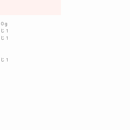
０g
１
１
じ１