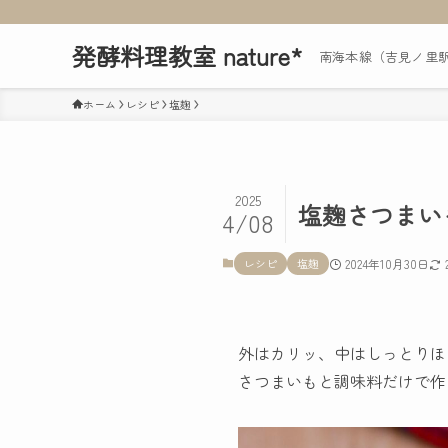
発酵料理教室 nature*
南海本線（吉見ノ里
ホーム
レシピ
塩麹
2025
塩麹さつまい
4/08
レシピ
塩麹
2024年10月30日
外はカリッ、中はしっとりほ
さつまいもと調味料だけで作