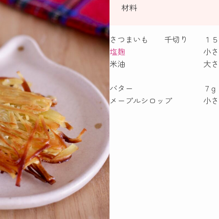
材料
さつまいも 千切り １５
塩麹
小さじ
米油 大さじ
バター ７g
メープルシロップ 小さ