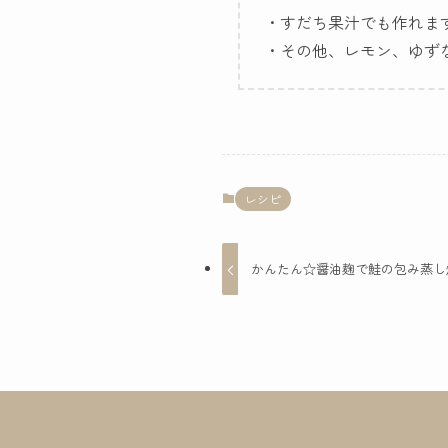
・すだち果汁でも作れま
・その他、レモン、ゆず
レシピ
かんたん☆醤油麹で鮭の包み蒸し