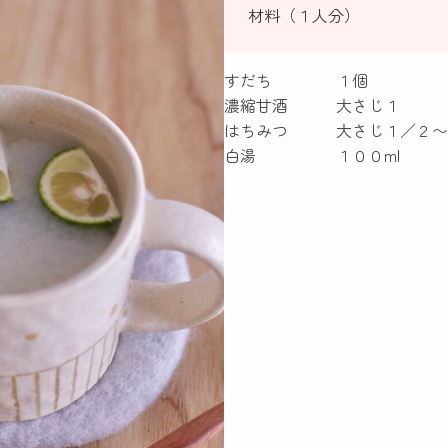
材料（１人分）
すだち １個
濃縮甘酒 大さじ１
はちみつ 大さじ１／２〜
白湯 １００ml