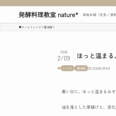
発酵料理教室 nature*
南海本線（吉見ノ里
ホーム
レシピ
醤油麹
2026
ほっと温まる
2/09
レシピ
醤油麹
2026年2月9日
寒い日に、ほっと温まるみぞ
油を落とした厚揚げと、消化