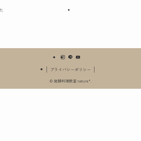
た
プライバシーポリシー
©
発酵料理教室 nature*.