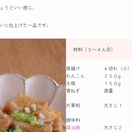
ょうどいい感じ♩
いに仕上げた一品です♩
材料（３〜４人分）
厚揚げ ６切れ（小）
れんこん ２５０g
大根 １５０g
青ねぎ 適量
片栗粉 大さじ１
調味料
醤油麹
大さじ２