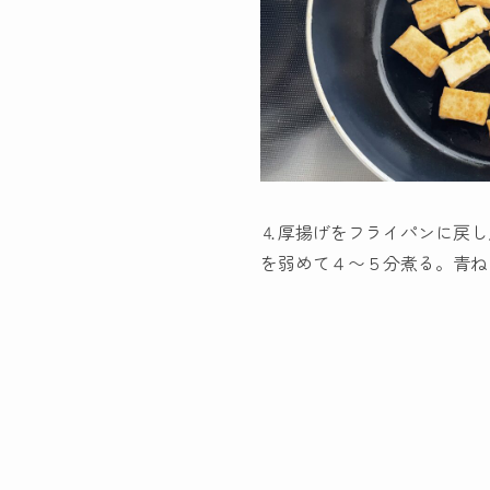
⒋厚揚げをフライパンに戻し
を弱めて４〜５分煮る。青ね