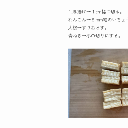
⒈厚揚げ→１cm幅に切る。
れんこん→８mm幅のいちょ
大根→すりおろす。
青ねぎ→小口切りにする。