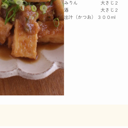
みりん 大さじ２
酒 大さじ２
出汁（かつお） ３００ml